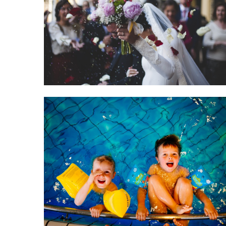
Nákupy
Romantická
svatba
Podnikání
Plavání v
bazénu