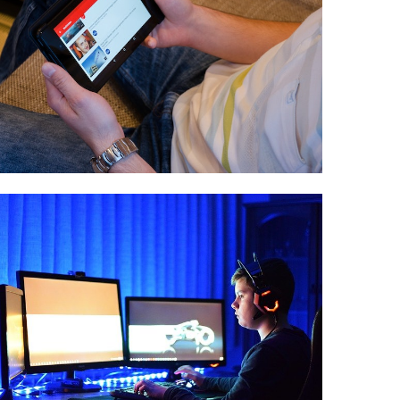
které si
přehrajete
zdarma na
YouTube
Technika
Technika a já