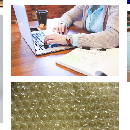
PC
Kdy je lepší
klasický počítač
a kdy laptop
Nákupy
Bublinková fólie
pro stěhování