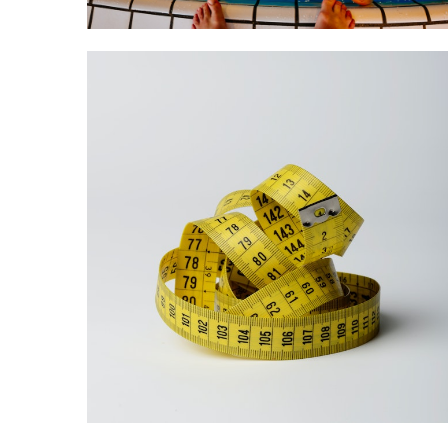
Společnost
Tři případy, kdy
zdánlivě
nevinné věci
zabíjeli