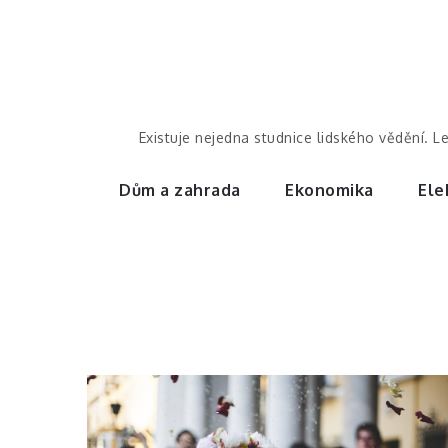
Skip
to
content
Existuje nejedna studnice lidského vědění. L
Dům a zahrada
Ekonomika
Ele