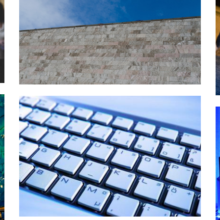
Proč je dobré
nechat si
postavit právě
betonový plot?
Marketing a
reklama