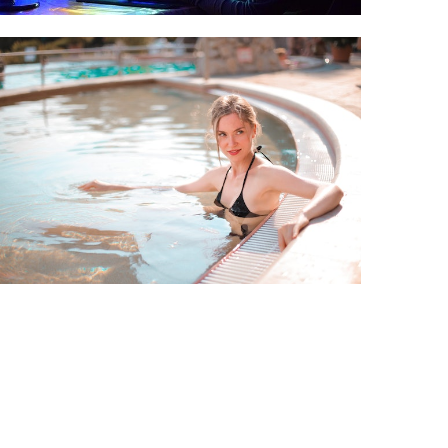
Nákupy
Relax v
koupelně