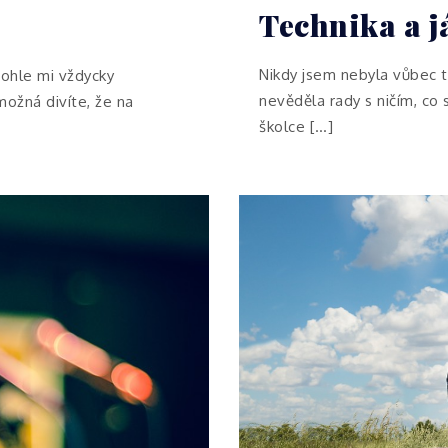
Technika a j
Nikdy jsem nebyla vůbec t
tohle mi vždycky
nevěděla rady s ničím, co 
možná divíte, že na
školce […]