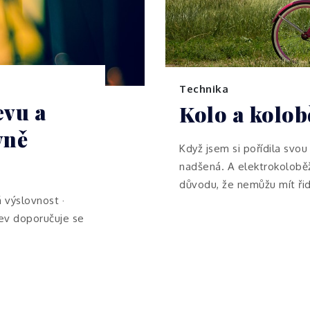
Technika
evu a
Kolo a kolob
vně
Když jsem si pořídila svou
nadšená. A elektrokoloběž
důvodu, že nemůžu mít řid
rá výslovnost ·
jev doporučuje se