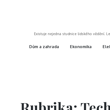
Skip
to
content
Existuje nejedna studnice lidského vědění. L
Dům a zahrada
Ekonomika
Ele
Rubrika:
Tec