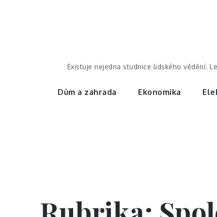
Skip
to
content
Existuje nejedna studnice lidského vědění. L
Dům a zahrada
Ekonomika
Ele
Rubrika:
Spol