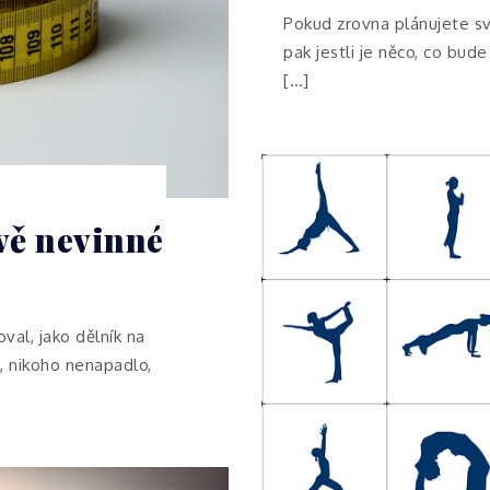
Pokud zrovna plánujete sva
pak jestli je něco, co bude
[…]
ivě nevinné
val, jako dělník na
, nikoho nenapadlo,