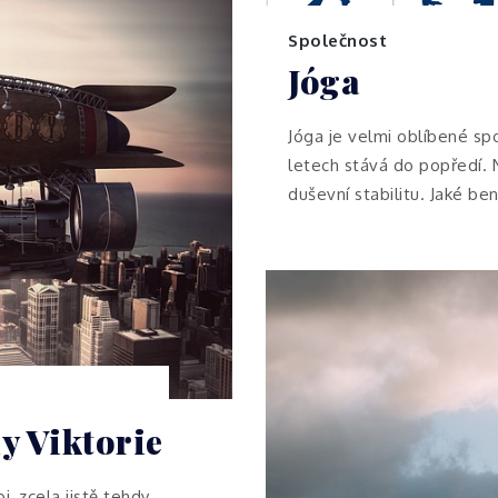
Společnost
Jóga
Jóga je velmi oblíbené spo
letech stává do popředí. N
duševní stabilitu. Jaké ben
y Viktorie
, zcela jistě tehdy