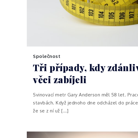
Společnost
Tři případy, kdy zdánl
věci zabíjeli
Svinovací metr Gary Anderson měl 58 let. Praco
stavbách. Když jednoho dne odcházel do práce
že se z ní už […]