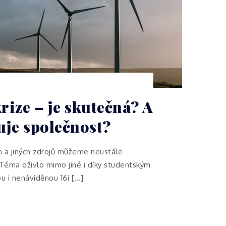
rize – je skutečná? A
uje společnost?
n a jiných zdrojů můžeme neustále
. Téma oživlo mimo jiné i díky studentským
u i nenáviděnou 16i […]