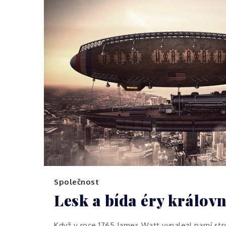
Společnost
Lesk a bída éry královn
Když v roce 1765 James Watt vynalezl parní stroj