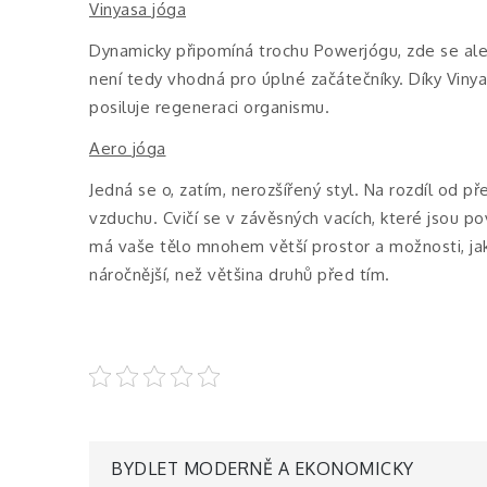
Vinyasa jóga
Dynamicky připomíná trochu Powerjógu, zde se ale 
není tedy vhodná pro úplné začátečníky. Díky Vinya
posiluje regeneraci organismu.
Aero jóga
Jedná se o, zatím, nerozšířený styl. Na rozdíl od p
vzduchu. Cvičí se v závěsných vacích, které jsou p
má vaše tělo mnohem větší prostor a možnosti, jak
náročnější, než většina druhů před tím.
Navigace
BYDLET MODERNĚ A EKONOMICKY