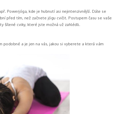
apř. Powerjóga, kde je hubnutí asi nejintenzivnější. Dále se
bní před tím, než začnete jógu cvičit. Postupem času se vaše
y šílené cviky, které jste možná už zahlédli.
em podobné a je jen na vás, jakou si vyberete a která vám