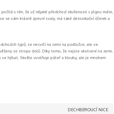
počítá s tím, že už nějaké předchozí zkušenosti s jógou máte,
se se vám krásně zpevní svaly, má také detoxikační účinek a
ředchozích typů, se necvičí na zemi na podložce, ale ve
ověšeny ze stropu dolů. Díky tomu, že nejste ukotvení na zemi,
 se hýbat. Skvěle uvolňuje páteř a klouby, ale je mnohem
DECHBEROUCÍ NICE