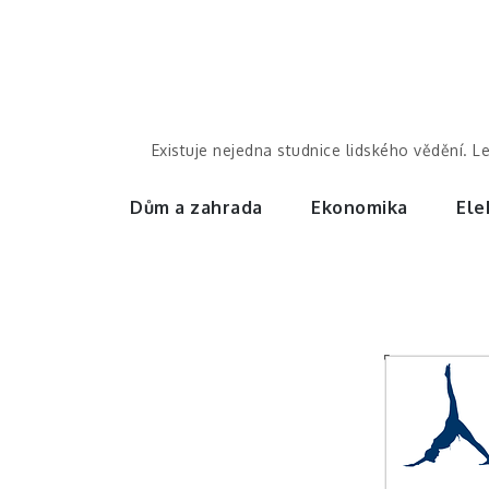
Skip
to
content
Existuje nejedna studnice lidského vědění. L
Dům a zahrada
Ekonomika
Ele