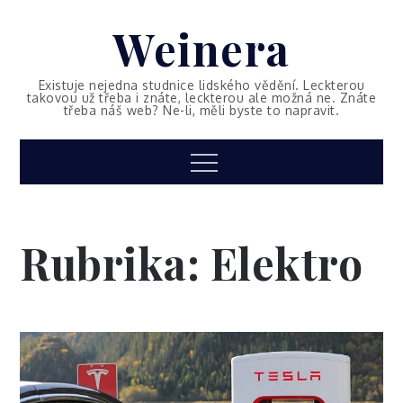
Skip
Weinera
to
content
Existuje nejedna studnice lidského vědění. Leckterou
takovou už třeba i znáte, leckterou ale možná ne. Znáte
třeba náš web? Ne-li, měli byste to napravit.
Menu
Rubrika:
Elektro