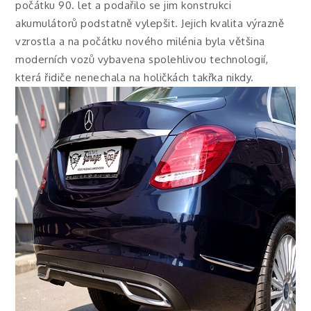
počátku 90. let a podařilo se jim konstrukci
akumulátorů podstatně vylepšit. Jejich kvalita výrazně
vzrostla a na počátku nového milénia byla většina
moderních vozů vybavena spolehlivou technologií,
která řidiče nenechala na holičkách takřka nikdy.