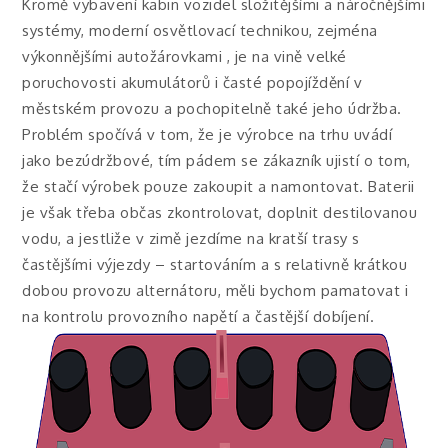
Kromě vybavení kabin vozidel složitějšími a náročnějšími
systémy, moderní osvětlovací technikou, zejména
výkonnějšími autožárovkami , je na vině velké
poruchovosti akumulátorů i časté popojíždění v
městském provozu a pochopitelně také jeho údržba.
Problém spočívá v tom, že je výrobce na trhu uvádí
jako bezúdržbové, tím pádem se zákazník ujistí o tom,
že stačí výrobek pouze zakoupit a namontovat. Baterii
je však třeba občas zkontrolovat, doplnit destilovanou
vodu, a jestliže v zimě jezdíme na kratší trasy s
častějšími výjezdy – startováním a s relativně krátkou
dobou provozu alternátoru, měli bychom pamatovat i
na kontrolu provozního napětí a častější dobíjení.