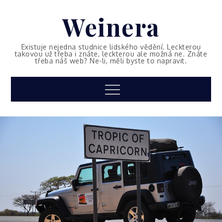
Skip
Weinera
to
content
Existuje nejedna studnice lidského vědění. Leckterou
takovou už třeba i znáte, leckterou ale možná ne. Znáte
třeba náš web? Ne-li, měli byste to napravit.
Menu