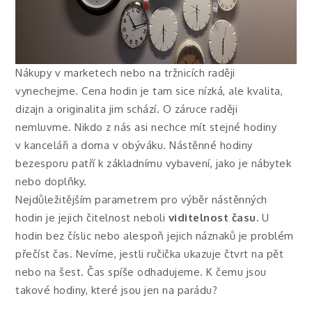
Nákupy v marketech nebo na tržnicích raději
vynechejme. Cena hodin je tam sice nízká, ale kvalita,
dizajn a originalita jim schází. O záruce raději
nemluvme. Nikdo z nás asi nechce mít stejné hodiny
v kanceláři a doma v obýváku. Nástěnné hodiny
bezesporu patří k základnímu vybavení, jako je nábytek
nebo doplňky.
Nejdůležitějším parametrem pro výběr nástěnných
hodin je jejich čitelnost neboli
viditelnost času.
U
hodin bez číslic nebo alespoň jejich náznaků je problém
přečíst čas. Nevíme, jestli ručička ukazuje čtvrt na pět
nebo na šest. Čas spíše odhadujeme. K čemu jsou
takové hodiny, které jsou jen na parádu?