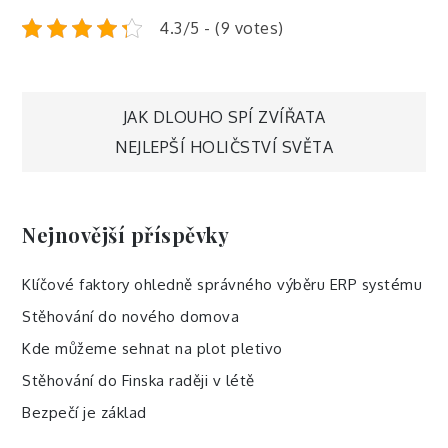
4.3/5 - (9 votes)
Navigace
JAK DLOUHO SPÍ ZVÍŘATA
NEJLEPŠÍ HOLIČSTVÍ SVĚTA
pro
příspěvek
Nejnovější příspěvky
Klíčové faktory ohledně správného výběru ERP systému
Stěhování do nového domova
Kde můžeme sehnat na plot pletivo
Stěhování do Finska raději v létě
Bezpečí je základ