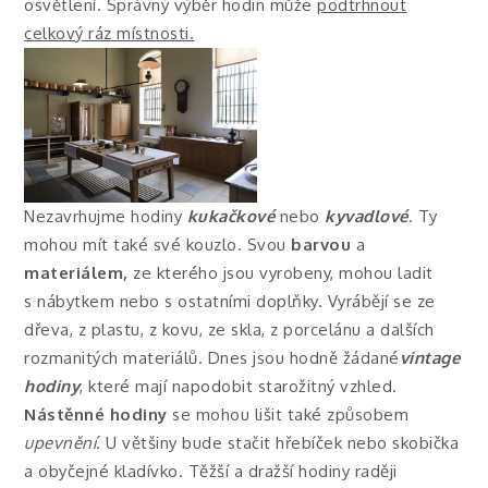
osvětlení. Správný výběr hodin může
podtrhnout
celkový ráz místnosti.
Nezavrhujme hodiny
kukačkové
nebo
kyvadlové
. Ty
mohou mít také své kouzlo. Svou
barvou
a
materiálem,
ze kterého jsou vyrobeny, mohou ladit
s nábytkem nebo s ostatními doplňky. Vyrábějí se ze
dřeva, z plastu, z kovu, ze skla, z porcelánu a dalších
rozmanitých materiálů. Dnes jsou hodně žádané
vintage
hodiny
, které mají napodobit starožitný vzhled.
Nástěnné hodiny
se mohou lišit také způsobem
upevnění
. U většiny bude stačit hřebíček nebo skobička
a obyčejné kladívko. Těžší a dražší hodiny raději