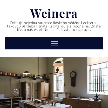
Skip
Weinera
to
content
Existuje nejedna studnice lidského vědění. Leckterou
takovou už třeba i znáte, leckterou ale možná ne. Znáte
třeba náš web? Ne-li, měli byste to napravit.
Menu