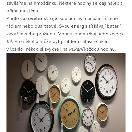
zavěsíme na hmoždinku. Některé hodiny se dají nalepit
přímo na stěnu.
Podle
časového stroje
jsou hodiny manuální, řízené
rádiem nebo quartzové. Svou
energii
získávají baterií,
závažím nebo pružinou. Mohou jenom
tikat
nebo
hrát či
bít
. Pro někoho může být problém i hlasité tikání
v ložnici, někdo si zvykne i na
kukání
každou hodinu.