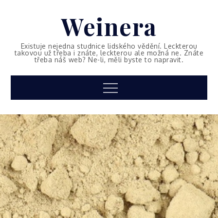
Skip
Weinera
to
content
Existuje nejedna studnice lidského vědění. Leckterou
takovou už třeba i znáte, leckterou ale možná ne. Znáte
třeba náš web? Ne-li, měli byste to napravit.
Menu