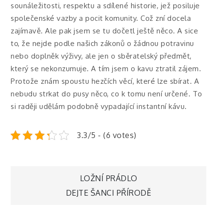
sounáležitosti, respektu a sdílené historie, jež posiluje
společenské vazby a pocit komunity. Což zní docela
zajímavě.
Ale pak jsem se tu dočetl ještě něco. A sice
to, že nejde podle našich zákonů o žádnou potravinu
nebo doplněk výživy, ale jen o sběratelský předmět,
který se nekonzumuje. A tím jsem o kavu ztratil zájem.
Protože znám spoustu hezčích věcí, které lze sbírat. A
nebudu strkat do pusy něco, co k tomu není určené. To
si raději udělám podobně vypadající instantní kávu.
3.3/5 - (6 votes)
Navigace
LOŽNÍ PRÁDLO
DEJTE ŠANCI PŘÍRODĚ
pro