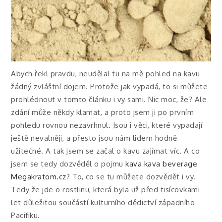
Abych řekl pravdu, neudělal tu na mě pohled na kavu
žádný zvláštní dojem. Protože jak vypadá, to si můžete
prohlédnout v tomto článku i vy sami. Nic moc, že? Ale
zdání může někdy klamat, a proto jsem ji po prvním
pohledu rovnou nezavrhnul. Jsou i věci, které vypadají
ještě nevalněji, a přesto jsou nám lidem hodně
užitečné. A tak jsem se začal o kavu zajímat víc. A co
jsem se tedy dozvěděl o pojmu
kava kava beverage
Megakratom.cz
? To, co se tu můžete dozvědět i vy.
Tedy že jde o rostlinu, která byla už před tisícovkami
let důležitou součástí kulturního dědictví západního
Pacifiku.