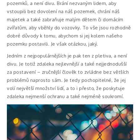
pozemků, a není divu. Brání nezvaným lidem, aby
vstoupili bez dovolení na náš pozemek, chrání náš
majetek a také zabraňuje malým dětem či domácím
zvířatům, aby vběhly do vozovky. To vše jsou rozhodně
dobré důvody k tomu, abychom si jej kolem našeho
pozemku postavili. Je však otázkou, jaký.
Jedním z nejpopulárnějších je pak ten z pletiva, a není
divu. Je totiž zdaleka nejlevnější a také nejjednodušší
za postavení – zručnější člověk to zvládne bez větších
problémů naprosto sám. Je tedy pochopitelné, že jej
volí největší množství lidí, a to i přesto, že poskytuje
zdaleka nejmenší ochranu a také nejméně soukromí.