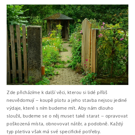
Zde přicházíme k další věci, kterou si lidé příliš
neuvědomují – koupě plotu a jeho stavba nejsou jediné
výdaje, které s ním budeme mít. Aby nám dlouho
sloužil, budeme se o něj muset také starat – opravovat
poškozená místa, obnovovat nátěr, a podobně. Každý
typ pletiva však má své specifické potřeby.