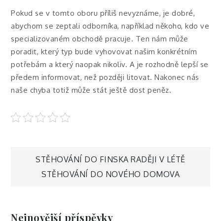
Pokud se v tomto oboru příliš nevyznáme, je dobré,
abychom se zeptali odborníka, například někoho, kdo ve
specializovaném obchodě pracuje. Ten nám může
poradit, který typ bude vyhovovat našim konkrétním
potřebám a který naopak nikoliv. A je rozhodně lepší se
předem informovat, než později litovat. Nakonec nás
naše chyba totiž může stát ještě dost peněz.
Navigace
STĚHOVÁNÍ DO FINSKA RADĚJI V LÉTĚ
STĚHOVÁNÍ DO NOVÉHO DOMOVA
pro
příspěvek
Nejnovější příspěvky