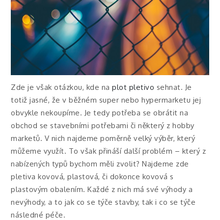
Zde je však otázkou, kde na
plot pletivo
sehnat. Je
totiž jasné, že v běžném super nebo hypermarketu jej
obvykle nekoupíme. Je tedy potřeba se obrátit na
obchod se stavebními potřebami či některý z hobby
marketů. V nich najdeme poměrně velký výběr, který
můžeme využít.
To však přináší další problém – který z
nabízených typů bychom měli zvolit? Najdeme zde
pletiva kovová, plastová, či dokonce kovová s
plastovým obalením. Každé z nich má své výhody a
nevýhody, a to jak co se týče stavby, tak i co se týče
následné péče.