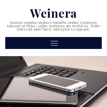
Skip
Weinera
to
content
Existuje nejedna studnice lidského vědění. Leckterou
takovou už třeba i znáte, leckterou ale možná ne. Znáte
třeba náš web? Ne-li, měli byste to napravit.
Menu