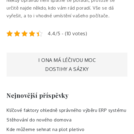
Někdy opravdu není špatné se poradit, protože se
určitě najde někdo, kdo vám rád poradí. Vše se dá
vyřešit, a to i vhodné umístění vašeho počítače.
4.4/5 - (10 votes)
Navigace
I ONA MÁ LÉČIVOU MOC
DOSTIHY A SÁZKY
pro
příspěvek
Nejnovější příspěvky
Klíčové faktory ohledně správného výběru ERP systému
Stěhování do nového domova
Kde můžeme sehnat na plot pletivo