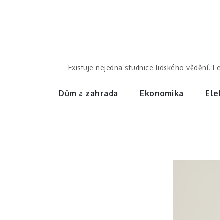
Skip
to
content
Existuje nejedna studnice lidského vědění. L
Dům a zahrada
Ekonomika
Ele