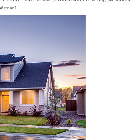
 že taková situace nastane, existují naštěstí způsoby, jak dočasně
městnaní.