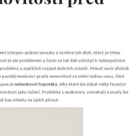
ení schopen splácet závazky a vznikne tak dluh, který je třeba
sti je ale problémem a často se tak lidé uchylují k nebezpečným
 problémy a zapříčinit rozpad dobrých vztahů. Pokud navíc dlužník
bo později exekutor prodá nemovitost za velmi nízkou cenu, čímž
tuace je
nebankovní hypotéka
, díky které lze získat velký finanční
ovitost jako ručení. Problémy s exekutory, vymahači a soudy lze
zků bez ohledu na jejich původ.