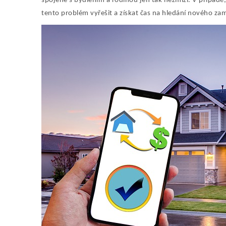
spojené s bydlením a rodinou jen tak nezmizí. V případě,
tento problém vyřešit a získat čas na hledání nového za