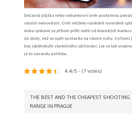
Dočasná půjčka nebo nebankovní úvěr poskytnou peníze n
vlastní nemovitost. Úvěr můžete následně normálně splá
doba splácení se přitom příliš neliší od klasických banko
do doby, než se opět postavíte na vlastní nohy. Vyřízení
bez jakéhokoliv zbytečného zdržování. Lze se tak snadno 
je to opravdu potřeba.
4.4/5 - (7 votes)
Navigace
THE BEST AND THE CHEAPEST SHOOTING
RANGE IN PRAGUE
pro