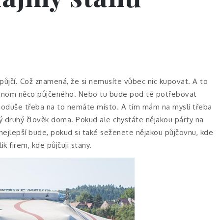
 půjčí. Což znamená, že si nemusíte vůbec nic kupovat. A to
 jenom něco půjčeného. Nebo tu bude pod té potřebovat
noduše třeba na to nemáte místo. A tím mám na mysli třeba
dý druhý člověk doma. Pokud ale chystáte nějakou párty na
 nejlepší bude, pokud si také seženete nějakou půjčovnu, kde
k firem, kde půjčuji stany.