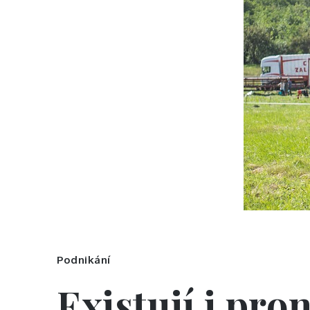
Podnikání
Existují i pr