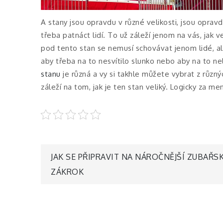
A stany jsou opravdu v různé velikosti, jsou oprav
třeba patnáct lidí. To už záleží jenom na vás, jak 
pod tento stan se nemusí schovávat jenom lidé, al
aby třeba na to nesvítilo slunko nebo aby na to ne
stanu
je různá a vy si takhle můžete vybrat z různý
záleží na tom, jak je ten stan veliký. Logicky za m
Navigace
JAK SE PŘIPRAVIT NA NÁROČNĚJŠÍ ZUBAŘS
ZÁKROK
pro
příspěvek