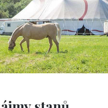
onájmy stanů