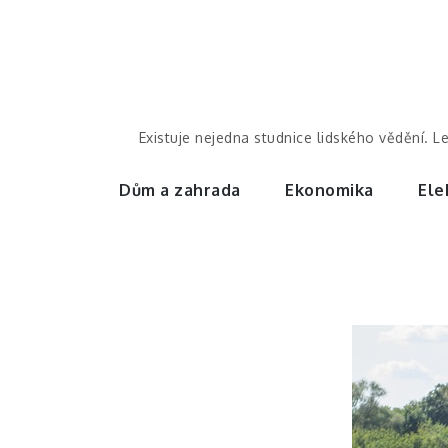
Skip
to
content
Existuje nejedna studnice lidského vědění. L
Dům a zahrada
Ekonomika
Ele