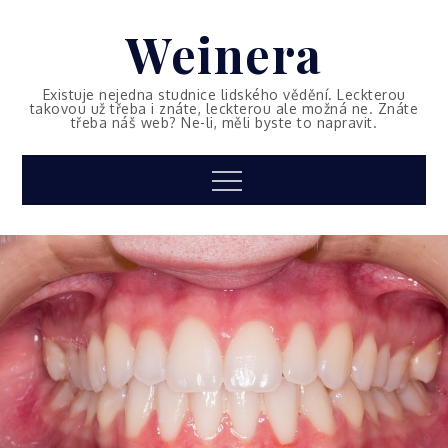
Skip
Weinera
to
content
Existuje nejedna studnice lidského vědění. Leckterou
takovou už třeba i znáte, leckterou ale možná ne. Znáte
třeba náš web? Ne-li, měli byste to napravit.
Menu