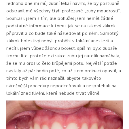
Jednoho dne mi můj zubní lékař navrhl, že by postupně
odstranil mé všechny čtyři prořezané „zuby moudrosti“.
Souhlasil jsem s tím, ale bohužel jsem neměl žádné
podstatné informace k tomu, jak se na takový zákrok
připravit a co bude také následovat po něm. Samotný
zákrok bolestivý nebyl, proběhl v lokální anestezii a
necítil jsem vůbec žádnou bolest, spíš mi bylo zubaře
trochu líto, protože extrakce zubu jej natolik namáhala,
že se mu orosilo čelo krůpějemi potu. Největší potíže
nastaly až pár hodin poté, co už jsem ordinaci opustil, a
tímto bych vám rád naznačil, abyste takovéto
náročnější procedury nepodceňovali a nespoléhali na
lokální znecitlivění, které nebude trvat věčně.