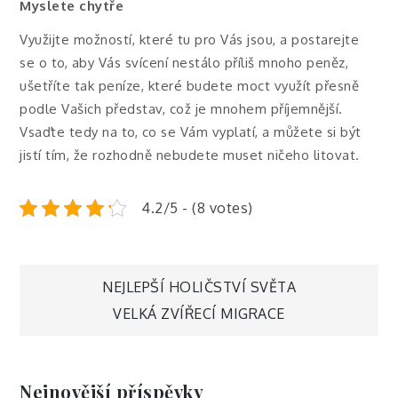
Myslete chytře
Využijte možností, které tu pro Vás jsou, a postarejte
se o to, aby Vás svícení nestálo příliš mnoho peněz,
ušetříte tak peníze, které budete moct využít přesně
podle Vašich představ, což je mnohem příjemnější.
Vsaďte tedy na to, co se Vám vyplatí, a můžete si být
jistí tím, že rozhodně nebudete muset ničeho litovat.
4.2/5 - (8 votes)
Navigace
NEJLEPŠÍ HOLIČSTVÍ SVĚTA
VELKÁ ZVÍŘECÍ MIGRACE
pro
příspěvek
Nejnovější příspěvky