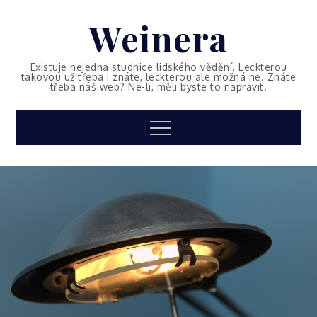
Skip
Weinera
to
content
Existuje nejedna studnice lidského vědění. Leckterou
takovou už třeba i znáte, leckterou ale možná ne. Znáte
třeba náš web? Ne-li, měli byste to napravit.
Menu