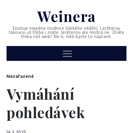
Skip
Weinera
to
content
Existuje nejedna studnice lidského vědění. Leckterou
takovou už třeba i znáte, leckterou ale možná ne. Znáte
třeba náš web? Ne-li, měli byste to napravit.
Menu
Nezařazené
Vymáhání
pohledávek
16.3.2025