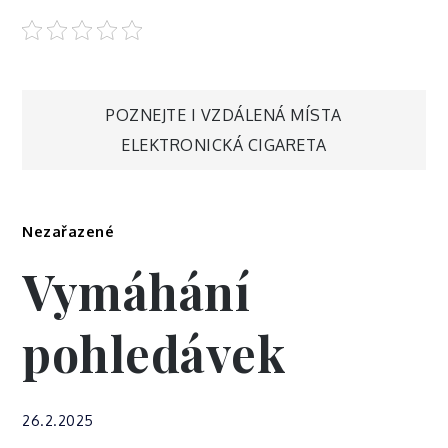
Navigace
POZNEJTE I VZDÁLENÁ MÍSTA
ELEKTRONICKÁ CIGARETA
pro
příspěvek
Nezařazené
Vymáhání
pohledávek
26.2.2025