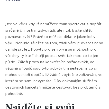
Jste ve věku, kdy již nemůžete tolik sportovat a dopřát
si různé činnosti mladých lidí, ale i tak byste chtěli
poznávat svět? Právě to můžete dělat v jakémkoliv
věku. Nebude záležet na tom, zdali vám je dvacet nebo
osmdesát let.
Pobyty pro seniory
jsou možností pro
všechny ty, kteří chtějí poznat svět tak moc, co to jen
půjde. Záleží proto na konkrétních požadavcích, ve
většině případů jsou tyto pobyty tím nejlepším, co si
mohou senioři dopřát. Již žádné zbytečné zařizování, ve
kterém se sami nevyznáte. Díky dokonalým službám
cestovních kanceláří můžete cestovat bez problémů a
pohodlně.
Najděte si svůj