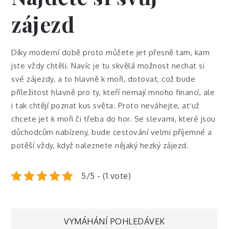
zájezd
Díky moderní době proto můžete jet přesně tam, kam
jste vždy chtěli. Navíc je tu skvělá možnost nechat si
své zájezdy, a to hlavně k moři, dotovat, což bude
příležitost hlavně pro ty, kteří nemají mnoho financí, ale
i tak chtějí poznat kus světa. Proto neváhejte, ať už
chcete jet k moři či třeba do hor. Se slevami, které jsou
důchodcům nabízeny, bude cestování velmi příjemné a
potěší vždy, když naleznete nějaký hezký zájezd.
5/5 - (1 vote)
Navigace
VYMÁHÁNÍ POHLEDÁVEK