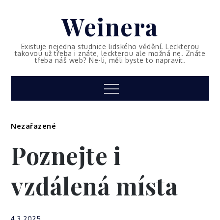
Skip
Weinera
to
content
Existuje nejedna studnice lidského vědění. Leckterou
takovou už třeba i znáte, leckterou ale možná ne. Znáte
třeba náš web? Ne-li, měli byste to napravit.
Menu
Nezařazené
Poznejte i
vzdálená místa
4.3.2025