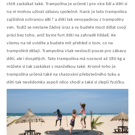
chtít zaskákat také. Trampolína je určeně i pro více lidí a děti si
na ní mohou užívat zábavu společně. Navíc je tato trampolína
zajištěná ochranou
sítí
? a děti tak nevypadnou z trampolíny
ven. Tudíž se nestane žádný úraz a vy budete moct dělat svojí
práci bez toho, aniž byste furt děti na zahradě hlídali. Ke
všemu na ně uvidíte a budete mít přehled o tom, co na
trampolíně dělají. Trampolína však neslouží pouze pro zábavu
dětí, ale i dospělých. Tato trampolína má nosnost až 180 kg a
můžete si tak zaskákat s manželkou také. Kromě toho je
trampolína určená také na shazování přebytečného tuku a
děti tak nevědomky aspoň něco shodí a také si zlepší fyzičku.