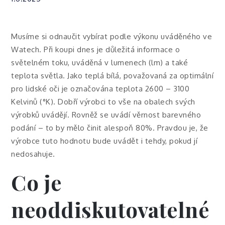
Musíme si odnaučit vybírat podle výkonu uváděného ve
Watech. Při koupi dnes je důležitá informace o
světelném toku, uváděná v lumenech (lm) a také
teplota světla. Jako teplá bílá, považovaná za optimální
pro lidské oči je označována teplota 2600 – 3100
Kelvinů (°K). Dobří výrobci to vše na obalech svých
výrobků uvádějí. Rovněž se uvádí věrnost barevného
podání – to by mělo činit alespoň 80%. Pravdou je, že
výrobce tuto hodnotu bude uvádět i tehdy, pokud jí
nedosahuje.
Co je
neoddiskutovatelné