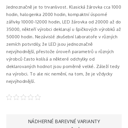
Jednoznačně je to trvanlivost. Klasická žárovka cca 1000
hodin, halogenka 2000 hodin, kompaktní úsporné
zářivky 10000-12000 hodin,
LED žárovka
od 20000 až do
35000, někteří výrobci deklarují u špičkových výrobků až
50000 hodin. Nezávislé zkušební laboratoře v různých
zemích potvrdily, že LED jsou jednoznačně
nejvýhodnější, přestože úroveň parametrů u různých
výrobců často kolísá a některé odchylky od
deklarovaných hodnot jsou poměrně velké. Záleží tedy
na výrobci. To ale nic nemění, na tom, že je vždycky
nejvýhodnější.
Navigace
NÁDHERNÉ BAREVNÉ VARIANTY