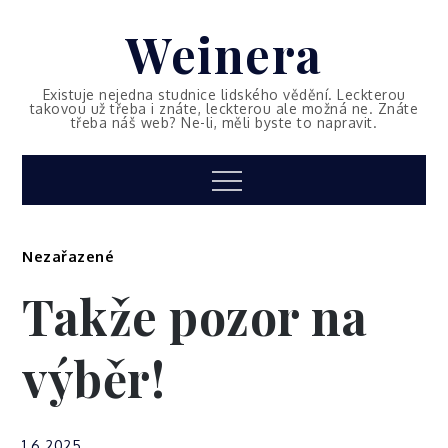
Skip
Weinera
to
content
Existuje nejedna studnice lidského vědění. Leckterou
takovou už třeba i znáte, leckterou ale možná ne. Znáte
třeba náš web? Ne-li, měli byste to napravit.
Menu
Nezařazené
Takže pozor na
výběr!
1.6.2025