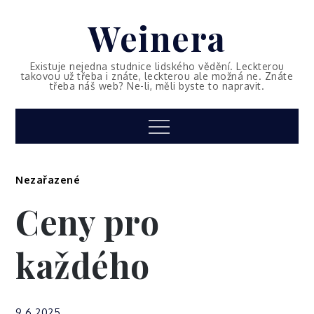
Skip
Weinera
to
content
Existuje nejedna studnice lidského vědění. Leckterou
takovou už třeba i znáte, leckterou ale možná ne. Znáte
třeba náš web? Ne-li, měli byste to napravit.
Menu
Nezařazené
Ceny pro
každého
9.6.2025