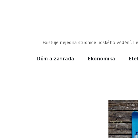
Skip
to
content
Existuje nejedna studnice lidského vědění. L
Dům a zahrada
Ekonomika
Ele