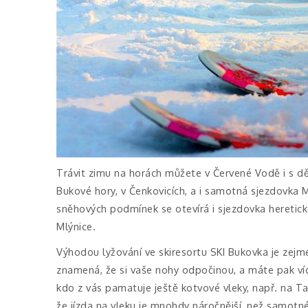
Trávit zimu na horách můžete v Červené Vodě i s d
Bukové hory, v Čenkovicích, a i samotná sjezdovka 
sněhových podmínek se otevírá i sjezdovka heretická,
Mlýnice.
Výhodou lyžování ve skiresortu SKI Bukovka je zej
znamená, že si vaše nohy odpočinou, a máte pak víc
kdo z vás pamatuje ještě kotvové vleky, např. na Ta
že jízda na vleku je mnohdy náročnější, než samotné