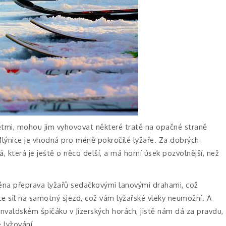
ětmi, mohou jim vyhovovat některé tratě na opačné straně
Mlýnice je vhodná pro méně pokročilé lyžaře. Za dobrých
 která je ještě o něco delší, a má horní úsek pozvolnější, než
ména přeprava lyžařů sedačkovými lanovými drahami, což
e sil na samotný sjezd, což vám lyžařské vleky neumožní. A
nvaldském špičáku v Jizerských horách, jistě nám dá za pravdu,
 lyžování.