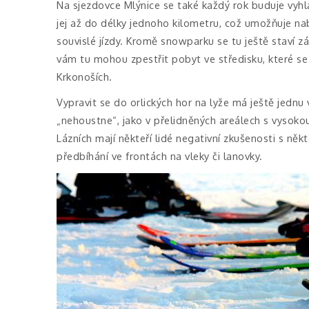
Na sjezdovce Mlýnice se také každý rok buduje vyh
jej až do délky jednoho kilometru, což umožňuje n
souvislé jízdy. Kromě snowparku se tu ještě staví z
vám tu mohou zpestřit pobyt ve středisku, které se
Krkonoších.
Vypravit se do orlických hor na lyže má ještě jednu 
„nehoustne“, jako v přelidněných areálech s vysokou
Lázních mají někteří lidé negativní zkušenosti s někt
předbíhání ve frontách na vleky či lanovky.