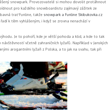
lášený snowpark. Provozovatelé si mohou dovolit protáhnout
abídnout pro každého snowboardistu zajímavý zážitek ze
ábavná trať Funline, takže
snowpark a Funline Skibukovka.cz
 řadí k těm vyhlášeným, i když se zrovna nenachází v
výhodu. Je to pohoří, kde je větší pohoda a klid, a kde to tak
 návštěvností včetně zahraničních lyžařů. Například v Janských
erými arogantními lyžaři z Polska, a to jak na svahu, tak při