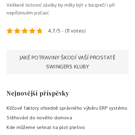
Veškeré listovní zásilky by měly být v bezpečí i při
nepříznivém počasí.
4.7/5 - (11 votes)
Navigace
JAKÉ POTRAVINY ŠKODÍ VAŠÍ PROSTATĚ
SWINGERS KLUBY
pro
příspěvek
Nejnovější příspěvky
Klíčové faktory ohledně správného výběru ERP systému
Stěhování do nového domova
Kde můžeme sehnat na plot pletivo