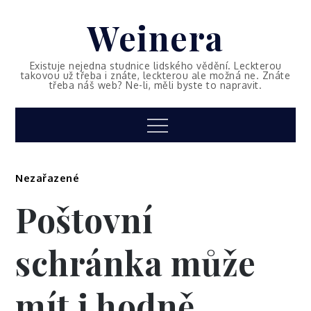
Skip
Weinera
to
content
Existuje nejedna studnice lidského vědění. Leckterou
takovou už třeba i znáte, leckterou ale možná ne. Znáte
třeba náš web? Ne-li, měli byste to napravit.
Menu
Nezařazené
Poštovní
schránka může
mít i hodně