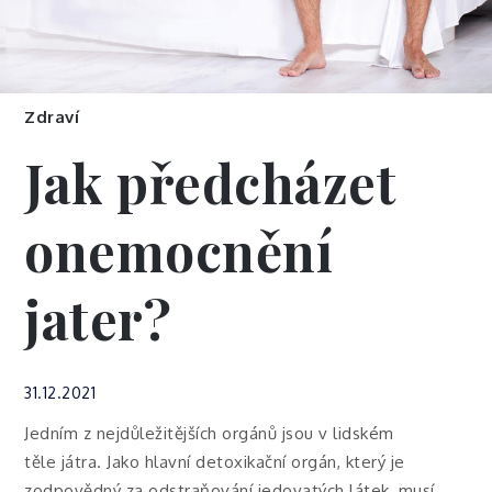
Zdraví
Jak předcházet
onemocnění
jater?
31.12.2021
Jedním z nejdůležitějších orgánů jsou v lidském
těle játra. Jako hlavní detoxikační orgán, který je
zodpovědný za odstraňování jedovatých látek, musí