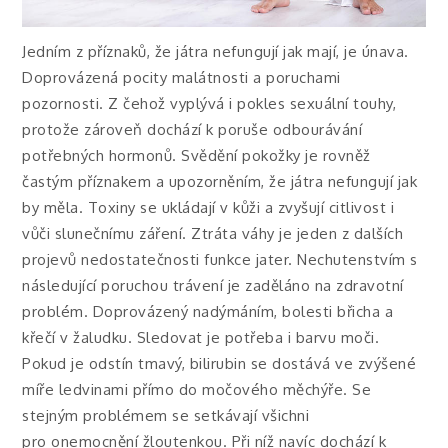
Jedním z příznaků, že játra nefungují jak mají, je únava.
Doprovázená pocity malátnosti a poruchami
pozornosti. Z čehož vyplývá i pokles sexuální touhy,
protože zároveň dochází k poruše odbourávání
potřebných hormonů. Svědění pokožky je rovněž
častým příznakem a upozorněním, že játra nefungují jak
by měla. Toxiny se ukládají v kůži a zvyšují citlivost i
vůči slunečnímu záření. Ztráta váhy je jeden z dalších
projevů nedostatečnosti funkce jater. Nechutenstvím s
následující poruchou trávení je zaděláno na zdravotní
problém. Doprovázený nadýmáním, bolesti břicha a
křečí v žaludku. Sledovat je potřeba i barvu moči.
Pokud je odstín tmavý, bilirubin se dostává ve zvýšené
míře ledvinami přímo do močového měchýře. Se
stejným problémem se setkávají všichni
pro onemocnění žloutenkou. Při níž navíc dochází k