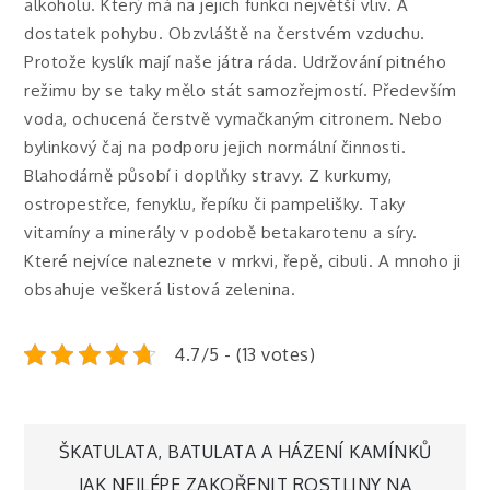
alkoholu. Který má na jejich funkci největší vliv. A
dostatek pohybu. Obzvláště na čerstvém vzduchu.
Protože kyslík mají naše játra ráda. Udržování pitného
režimu by se taky mělo stát samozřejmostí. Především
voda, ochucená čerstvě vymačkaným citronem. Nebo
bylinkový čaj na podporu jejich normální činnosti.
Blahodárně působí i doplňky stravy. Z kurkumy,
ostropestřce, fenyklu, řepíku či pampelišky. Taky
vitamíny a minerály v podobě betakarotenu a síry.
Které nejvíce naleznete v mrkvi, řepě, cibuli. A mnoho ji
obsahuje veškerá listová zelenina.
4.7/5 - (13 votes)
Navigace
ŠKATULATA, BATULATA A HÁZENÍ KAMÍNKŮ
JAK NEJLÉPE ZAKOŘENIT ROSTLINY NA