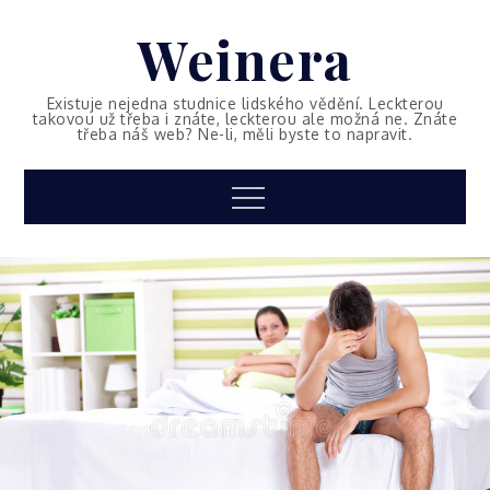
Skip
Weinera
to
content
Existuje nejedna studnice lidského vědění. Leckterou
takovou už třeba i znáte, leckterou ale možná ne. Znáte
třeba náš web? Ne-li, měli byste to napravit.
Menu