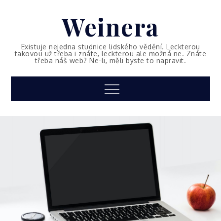
Skip
Weinera
to
content
Existuje nejedna studnice lidského vědění. Leckterou
takovou už třeba i znáte, leckterou ale možná ne. Znáte
třeba náš web? Ne-li, měli byste to napravit.
Menu