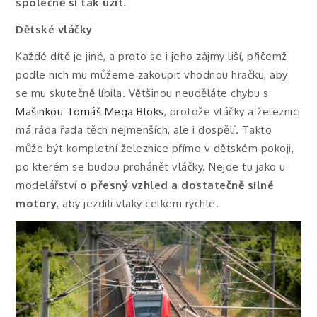
společně si tak užít
.
Dětské vláčky
Každé dítě je jiné, a proto se i jeho zájmy liší, přičemž
podle nich mu můžeme zakoupit vhodnou hračku, aby
se mu skutečně líbila. Většinou neuděláte chybu s
Mašinkou Tomáš Mega Bloks
, protože vláčky a železnici
má ráda řada těch nejmenších, ale i dospělí. Takto
může být kompletní železnice přímo v dětském pokoji,
po kterém se budou prohánět vláčky. Nejde tu jako u
modelářství
o přesný vzhled a dostatečně silné
motory
, aby jezdili vlaky celkem rychle.