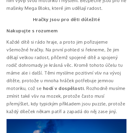
nim vyvíjí svou motoriku i myšlení. Bezpečné jsou pro ně
mašinky Mega Bloks, které jim udělají radost.
Hračky jsou pro děti důležité
Nakupujte s rozumem
Každé dítě si rádo hraje, a proto jim pořizujeme
všemožné hračky. Na první pohled si řekneme, že jim
dělají velkou radost, přičemž spojené dítě a spojený
rodič dohromady je krásná věc. Kromě tohoto účelu tu
máme ale i další. Těmi myslíme pozitivní vliv na vývoj
dítěte, protože u mnoha hráček potřebuje jemnou
motoriku, což se
hodí v dospělosti
. Rozhodně musíme
zmínit také vliv na mozek, protože často musí
přemýšlet, kdy typickým příkladem jsou puzzle, protože
každý díleček někam patří a zapadá do něj zase jiný.