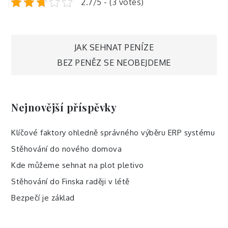
2.7/5 - (3 votes)
Navigace
JAK SEHNAT PENÍZE
BEZ PENĚZ SE NEOBEJDEME
pro
příspěvek
Nejnovější příspěvky
Klíčové faktory ohledně správného výběru ERP systému
Stěhování do nového domova
Kde můžeme sehnat na plot pletivo
Stěhování do Finska raději v létě
Bezpečí je základ