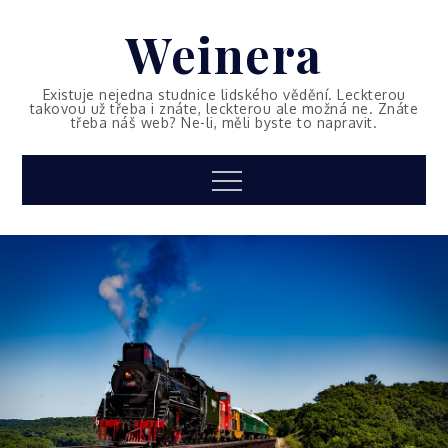
Skip
Weinera
to
content
Existuje nejedna studnice lidského vědění. Leckterou
takovou už třeba i znáte, leckterou ale možná ne. Znáte
třeba náš web? Ne-li, měli byste to napravit.
Menu