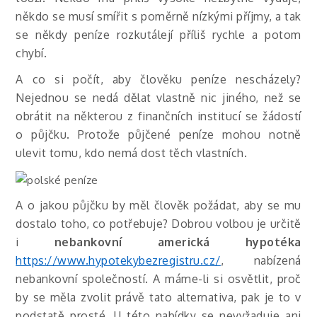
někdo se musí smířit s poměrně nízkými příjmy, a tak
se někdy peníze rozkutálejí příliš rychle a potom
chybí.
A co si počít, aby člověku peníze nescházely?
Nejednou se nedá dělat vlastně nic jiného, než se
obrátit na některou z finančních institucí se žádostí
o půjčku. Protože půjčené peníze mohou notně
ulevit tomu, kdo nemá dost těch vlastních.
A o jakou půjčku by měl člověk požádat, aby se mu
dostalo toho, co potřebuje? Dobrou volbou je určitě
i
nebankovní americká hypotéka
https://www.hypotekybezregistru.cz/
, nabízená
nebankovní společností. A máme-li si osvětlit, proč
by se měla zvolit právě tato alternativa, pak je to v
podstatě prosté. U této nabídky se nevyžaduje ani