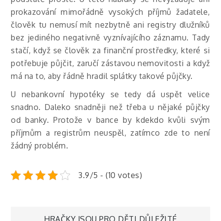
prokazování mimořádně vysokých příjmů žadatele,
člověk tu nemusí mít nezbytně ani registry dlužníků
bez jediného negativně vyznívajícího záznamu. Tady
stačí, když se člověk za finanční prostředky, které si
potřebuje půjčit, zaručí zástavou nemovitosti a když
má na to, aby řádně hradil splátky takové půjčky.
U nebankovní hypotéky se tedy dá uspět velice
snadno. Daleko snadněji než třeba u nějaké půjčky
od banky. Protože v bance by kdekdo kvůli svým
příjmům a registrům neuspěl, zatímco zde to není
žádný problém.
3.9/5 - (10 votes)
HRAČKY JSOU PRO DĚTI DŮLEŽITÉ