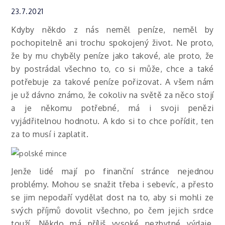
23.7.2021
Kdyby někdo z nás neměl peníze, neměl by
pochopitelně ani trochu spokojený život. Ne proto,
že by mu chyběly peníze jako takové, ale proto, že
by postrádal všechno to, co si může, chce a také
potřebuje za takové peníze pořizovat. A všem nám
je už dávno známo, že cokoliv na světě za něco stojí
a je někomu potřebné, má i svoji penězi
vyjádřitelnou hodnotu. A kdo si to chce pořídit, ten
za to musí i zaplatit.
Jenže lidé mají po finanční stránce nejednou
problémy. Mohou se snažit třeba i sebevíc, a přesto
se jim nepodaří vydělat dost na to, aby si mohli ze
svých příjmů dovolit všechno, po čem jejich srdce
touží. Někdo má příliš vysoké nezbytné výdaje,