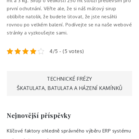
ml a 3 kg. Sirup o velikosti 250 ml slouží především pro
první ochutnání. Věřte ale, že si náš mátový sirup
oblíbíte natolik, že budete litovat, že jste nesáhli
rovnou po velkém balení. Podívejte se na naše webové
stránky a vyzkoušejte sami.
4/5 - (5 votes)
Navigace
TECHNICKÉ FRÉZY
ŠKATULATA, BATULATA A HÁZENÍ KAMÍNKŮ
pro
příspěvek
Nejnovější příspěvky
Klíčové faktory ohledně správného výběru ERP systému