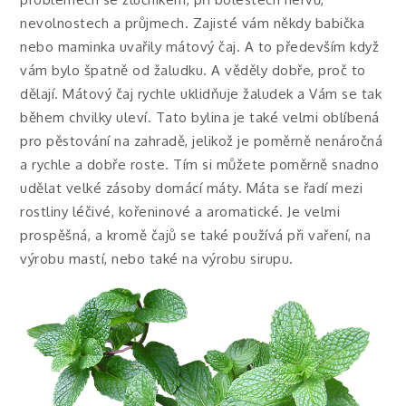
nevolnostech a průjmech. Zajisté vám někdy babička
nebo maminka uvařily mátový čaj. A to především když
vám bylo špatně od žaludku. A věděly dobře, proč to
dělají. Mátový čaj rychle uklidňuje žaludek a Vám se tak
během chvilky uleví. Tato bylina je také velmi oblíbená
pro pěstování na zahradě, jelikož je poměrně nenáročná
a rychle a dobře roste. Tím si můžete poměrně snadno
udělat velké zásoby domácí máty. Máta se řadí mezi
rostliny léčivé, kořeninové a aromatické. Je velmi
prospěšná, a kromě čajů se také používá při vaření, na
výrobu mastí, nebo také na výrobu sirupu.