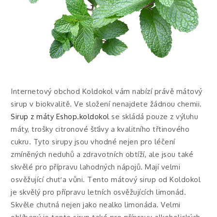
Internetový obchod Koldokol vám nabízí právě mátový
sirup v biokvalitě. Ve složení nenajdete žádnou chemii.
Sirup z máty Eshop.koldokol
se skládá pouze z výluhu
máty, trošky citronové šťávy a kvalitního třtinového
cukru. Tyto sirupy jsou vhodné nejen pro léčení
zmíněných neduhů a zdravotních obtíží, ale jsou také
skvělé pro přípravu lahodných nápojů. Mají velmi
osvěžující chuť a vůni. Tento mátový sirup od Koldokol
je skvělý pro přípravu letních osvěžujících limonád.
Skvěle chutná nejen jako nealko limonáda. Velmi