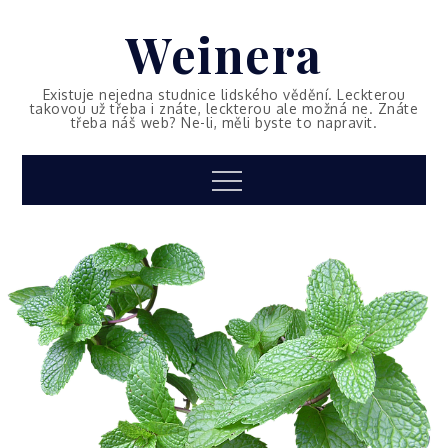
Skip
Weinera
to
content
Existuje nejedna studnice lidského vědění. Leckterou
takovou už třeba i znáte, leckterou ale možná ne. Znáte
třeba náš web? Ne-li, měli byste to napravit.
Menu