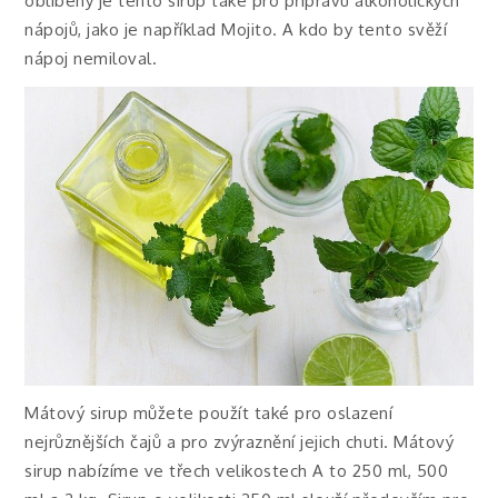
oblíbený je tento sirup také pro přípravu alkoholických
nápojů, jako je například Mojito. A kdo by tento svěží
nápoj nemiloval.
Mátový sirup můžete použít také pro oslazení
nejrůznějších čajů a pro zvýraznění jejich chuti. Mátový
sirup nabízíme ve třech velikostech A to 250 ml, 500