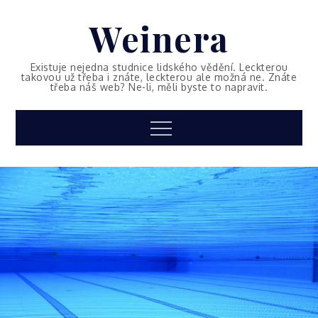
Skip
Weinera
to
content
Existuje nejedna studnice lidského vědění. Leckterou
takovou už třeba i znáte, leckterou ale možná ne. Znáte
třeba náš web? Ne-li, měli byste to napravit.
Menu