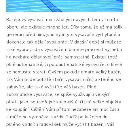
Bazénový vysavač, není žádným novým hitem v tomto
oboru, ale existuje mnoho let. Díky tomu, že už má tolik
generací před ním, jsou nyní tyto vysavače vychytané a
dokonale tak dělají svojí práci. V dnešní době si můžete
také vybrat, zda s vysavačem budete pracovat vy, nebo
ho necháte dělat svojí práci samostatně. Existují totiž
plně automatické, či poloautomatické vysavače, o které
se nemusíte starat. Ovšem pokud nemáte velký bazén,
tak Vám bude bohatě stačit vysavač ruční, u kterého se
zabavíte, ale také vyčistíte Váš bazén. Plně
automatické vysavače, se spíše využívají u velkých
ploch, jako jsou veřejné koupaliště, či jiné velké objekty
ke koupání. Čištění Vám přitom nezabere ani moc času
a může ho vykonávat každý. Tudíž po každém dni
plného vodních radovánek může vyčistit bazén i Váš