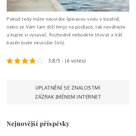
Pokud tedy máte neustále špinavou vodu v bazéně,
nebo se Vám tam drží hmyz na podlaze, tak neváhejte
a kupte si vysavač. Rozhodně nebudete litovat a Váš
bazén bude neustále čistý.
3.8/5 - (6 votes)
Navigace
UPLATNĚNÍ SE ZNALOSTMI
ZÁZRAK JMÉNEM INTERNET
pro
příspěvek
Nejnovější příspěvky