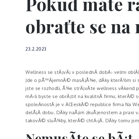
Pokud máte rá
obraťte se na
23.2.2023
Wellness se stÃ¡vÃ¡ v poslednÃ­ dobÄ› velmi oblÃ­b
Jde o pÅ™Ã­jemnÃ© masÃ¡Å¾e, dÃ­ky kterÃ½m si 
jste se rozhodli, Å¾e strÃ¡vÃ­te wellness vÃ­ken
mÄ›li byste se obrÃ¡tit na kvalitnÃ­ firmu, kter
spoleÄnostÃ­ je v ÄŒeskÃ© republice firma Na Wel
delÅ¡Ã­ dobu. DÃ­ky naÅ¡im zkuÅ¡enostem a praxi v
takovÃ© sluÅ¾by, kterÃ© chtÄ›jÃ­. DÃ­ky tomu jsme
NemusÃ­te se bÃ¡t