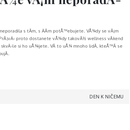
 neporadila s tÃ­m, s ÄÃ­m potÅ™ebujete. VÅ¾dy se vÃ¡m
 PrÃ¡vÄ› proto dostanete vÅ¾dy takovÃ½
wellness vÃ­kend
kvÄ›le si ho uÅ¾ijete. VÃ­ to uÅ¾ mnoho lidÃ­, kteÅ™Ã­ se
ujÃ­.
DEN K NIČEMU