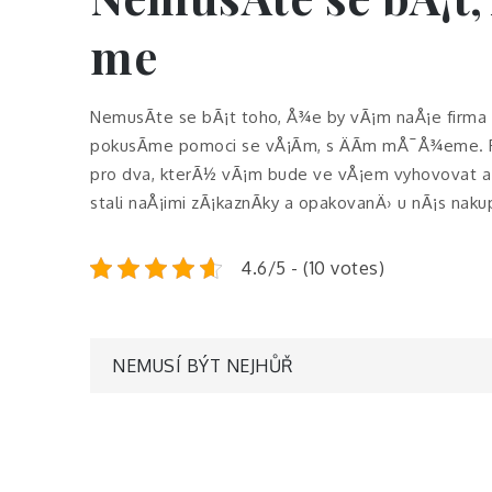
me
NemusÃ­te se bÃ¡t toho, Å¾e by vÃ¡m naÅ¡e firma
pokusÃ­me pomoci se vÅ¡Ã­m, s ÄÃ­m mÅ¯Å¾eme.
pro dva
, kterÃ½ vÃ¡m bude ve vÅ¡em vyhovovat a s
stali naÅ¡imi zÃ¡kaznÃ­ky a opakovanÄ› u nÃ¡s nakup
4.6/5 - (10 votes)
Navigace
NEMUSÍ BÝT NEJHŮŘ
pro