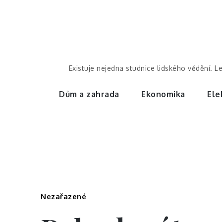
Skip
to
content
Existuje nejedna studnice lidského vědění. L
Dům a zahrada
Ekonomika
Ele
Nezařazené