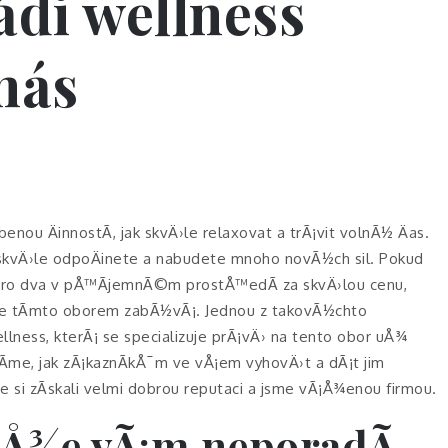
di wellness
 nás
enou ÄinnostÃ­, jak skvÄ›le relaxovat a trÃ¡vit volnÃ½ Äas.
skvÄ›le odpoÄinete a nabudete mnoho novÃ½ch sil. Pokud
d pro dva v pÅ™Ã­jemnÃ©m prostÅ™edÃ­ za skvÄ›lou cenu,
Ã© se tÃ­mto oborem zabÃ½vÃ¡. Jednou z takovÃ½chto
lness, kterÃ¡ se specializuje prÃ¡vÄ› na tento obor uÅ¾
Ã­me, jak zÃ¡kaznÃ­kÅ¯m ve vÅ¡em vyhovÄ›t a dÃ¡t jim
 si zÃ­skali velmi dobrou reputaci a jsme vÃ¡Å¾enou firmou.
, Å¾e vÃ¡m neporadÃ­