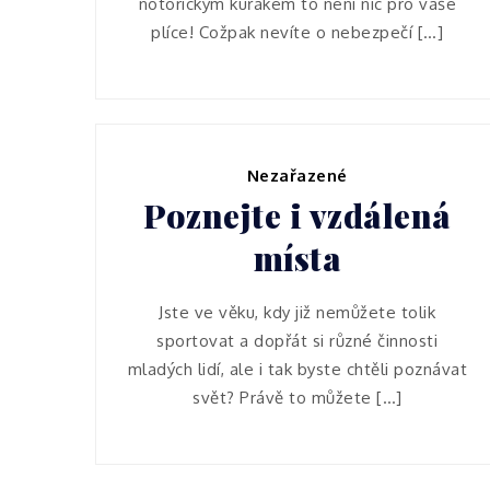
notorickým kuřákem to není nic pro vaše
plíce! Cožpak nevíte o nebezpečí […]
Nezařazené
Poznejte i vzdálená
místa
Jste ve věku, kdy již nemůžete tolik
sportovat a dopřát si různé činnosti
mladých lidí, ale i tak byste chtěli poznávat
svět? Právě to můžete […]