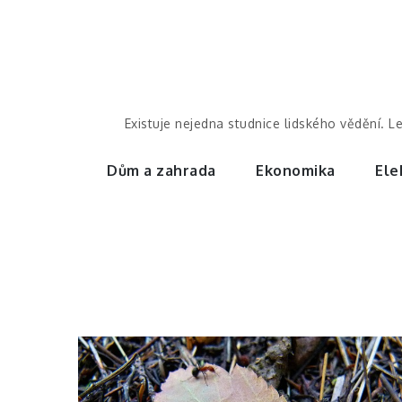
Skip
to
content
Existuje nejedna studnice lidského vědění. L
Dům a zahrada
Ekonomika
Ele