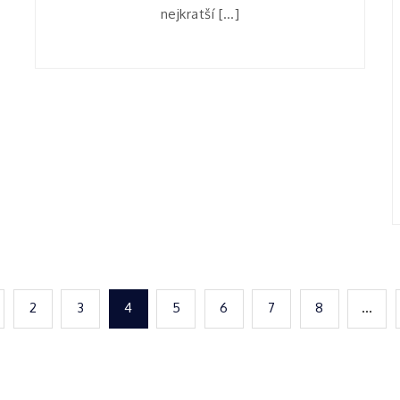
nejkratší […]
2
3
4
5
6
7
8
…