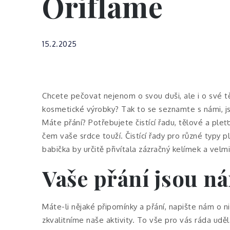
Oriflame
15.2.2025
Chcete pečovat nejenom o svou duši, ale i o své tě
kosmetické výrobky? Tak to se seznamte s námi, js
Máte přání? Potřebujete čistící řadu, tělové a ple
čem vaše srdce touží. Čistící řady pro různé typy p
babička by určitě přivítala zázračný kelímek a ve
Vaše přání jsou 
Máte-li nějaké připomínky a přání, napište nám o n
zkvalitníme naše aktivity. To vše pro vás ráda udě