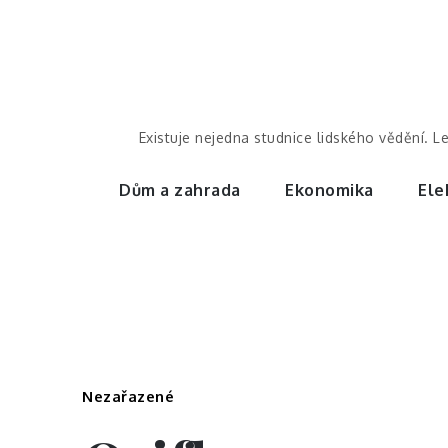
Skip
to
content
Existuje nejedna studnice lidského vědění. L
Dům a zahrada
Ekonomika
Ele
Nezařazené