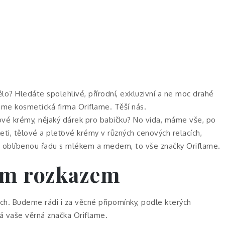
lo? Hledáte spolehlivé, přírodní, exkluzivní a ne moc drahé
me kosmetická firma Oriflame. Těší nás.
ťové krémy, nějaký dárek pro babičku? No vida, máme vše, po
leti, tělové a pleťové krémy v různých cenových relacích,
lmi oblíbenou řadu s mlékem a medem, to vše značky
Oriflame
.
nám rozkazem
ich. Budeme rádi i za věcné připomínky, podle kterých
lá vaše věrná značka Oriflame.