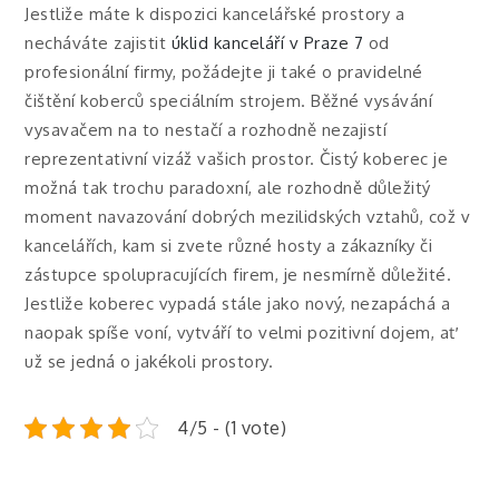
Jestliže máte k dispozici kancelářské prostory a
necháváte zajistit
úklid kanceláří v Praze 7
od
profesionální firmy, požádejte ji také o pravidelné
čištění koberců speciálním strojem. Běžné vysávání
vysavačem na to nestačí a rozhodně nezajistí
reprezentativní vizáž vašich prostor. Čistý koberec je
možná tak trochu paradoxní, ale rozhodně důležitý
moment navazování dobrých mezilidských vztahů, což v
kancelářích, kam si zvete různé hosty a zákazníky či
zástupce spolupracujících firem, je nesmírně důležité.
Jestliže koberec vypadá stále jako nový, nezapáchá a
naopak spíše voní, vytváří to velmi pozitivní dojem, ať
už se jedná o jakékoli prostory.
4/5 - (1 vote)