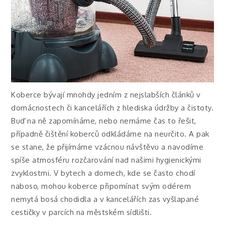
Koberce bývají mnohdy jedním z nejslabších článků v
domácnostech či kancelářích z hlediska údržby a čistoty.
Buď na ně zapomínáme, nebo nemáme čas to řešit,
případně čištění koberců odkládáme na neurčito. A pak
se stane, že přijímáme vzácnou návštěvu a navodíme
spíše atmosféru rozčarování nad našimi hygienickými
zvyklostmi. V bytech a domech, kde se často chodí
naboso, mohou koberce připomínat svým odérem
nemytá bosá chodidla a v kancelářích zas vyšlapané
cestičky v parcích na městském sídlišti.