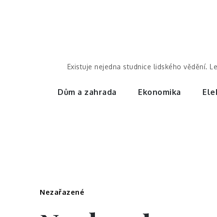
Skip
to
content
Existuje nejedna studnice lidského vědění. L
Dům a zahrada
Ekonomika
Ele
Nezařazené