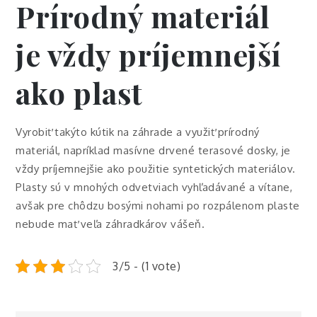
Prírodný materiál
je vždy príjemnejší
ako plast
Vyrobiť takýto kútik na záhrade a využiť prírodný
materiál, napríklad masívne drvené terasové dosky, je
vždy príjemnejšie ako použitie syntetických materiálov.
Plasty sú v mnohých odvetviach vyhľadávané a vítane,
avšak pre chôdzu bosými nohami po rozpálenom plaste
nebude mať veľa záhradkárov vášeň.
3/5 - (1 vote)