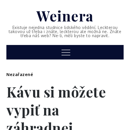
Skip
Weinera
to
content
Existuje nejedna studnice lidského vědění. Leckterou
takovou už třeba i znáte, leckterou ale možná ne. Znáte
třeba náš web? Ne-li, měli byste to napravit.
Menu
Nezařazené
Kávu si môžete
vypiť na
záhradnej