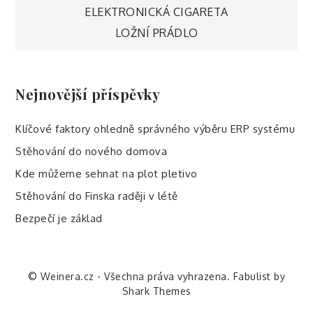
Navigace
ELEKTRONICKÁ CIGARETA
LOŽNÍ PRÁDLO
pro
příspěvek
Nejnovější příspěvky
Klíčové faktory ohledně správného výběru ERP systému
Stěhování do nového domova
Kde můžeme sehnat na plot pletivo
Stěhování do Finska raději v létě
Bezpečí je základ
© Weinera.cz - Všechna práva vyhrazena. Fabulist by
Shark Themes