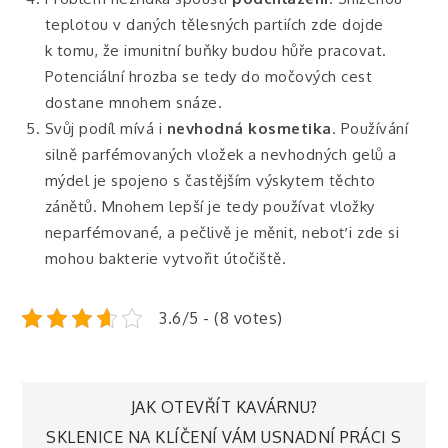
teplotou v daných tělesných partiích zde dojde
k tomu, že imunitní buňky budou hůře pracovat.
Potenciální hrozba se tedy do močových cest
dostane mnohem snáze.
Svůj podíl mívá i
nevhodná kosmetika
. Používání
silně parfémovaných vložek a nevhodných gelů a
mýdel je spojeno s častějším výskytem těchto
zánětů. Mnohem lepší je tedy používat vložky
neparfémované, a pečlivě je měnit, neboť i zde si
mohou bakterie vytvořit útočiště.
3.6/5 - (8 votes)
Navigace
JAK OTEVŘÍT KAVÁRNU?
SKLENICE NA KLÍČENÍ VÁM USNADNÍ PRÁCI S