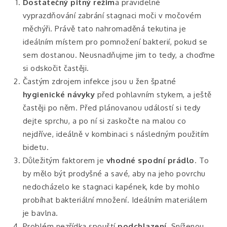
Dostatečný pitný režim
a pravidelné
vyprazdňování zabrání stagnaci moči v močovém
měchýři. Právě tato nahromaděná tekutina je
ideálním místem pro pomnožení bakterií, pokud se
sem dostanou. Neusnadňujme jim to tedy, a choďme
si odskočit častěji.
Častým zdrojem infekce jsou u žen špatné
hygienické návyky
před pohlavním stykem, a ještě
častěji po něm. Před plánovanou událostí si tedy
dejte sprchu, a po ní si zaskočte na malou co
nejdříve, ideálně v kombinaci s následným použitím
bidetu.
Důležitým faktorem je
vhodné spodní prádlo
. To
by mělo být prodyšné a savé, aby na jeho povrchu
nedocházelo ke stagnaci kapének, kde by mohlo
probíhat bakteriální množení. Ideálním materiálem
je bavlna.
Problém nezřídka spouští
podchlazení
. Sníženou