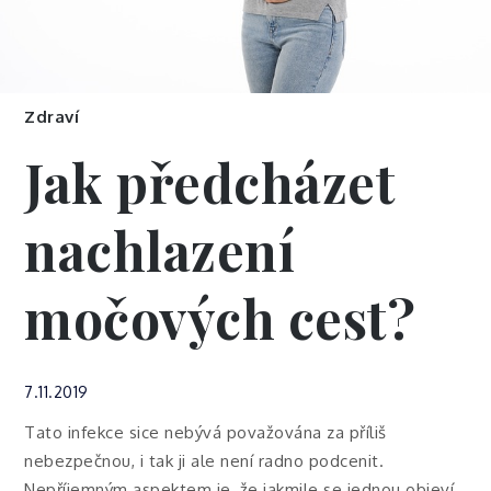
Zdraví
Jak předcházet
nachlazení
močových cest?
7.11.2019
Tato infekce sice nebývá považována za příliš
nebezpečnou, i tak ji ale není radno podcenit.
Nepříjemným aspektem je, že jakmile se jednou objeví,