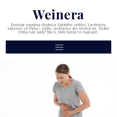
Skip
Weinera
to
content
Existuje nejedna studnice lidského vědění. Leckterou
takovou už třeba i znáte, leckterou ale možná ne. Znáte
třeba náš web? Ne-li, měli byste to napravit.
Menu