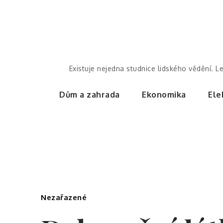
Skip
to
content
Existuje nejedna studnice lidského vědění. L
Dům a zahrada
Ekonomika
Ele
Nezařazené