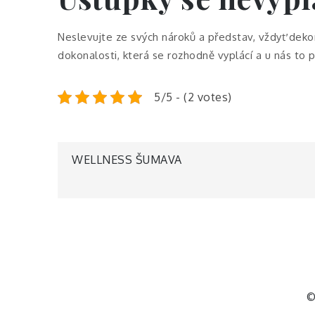
Neslevujte ze svých nároků a představ, vždyť
dekor
dokonalosti, která se rozhodně vyplácí a u nás to p
5/5 - (2 votes)
Navigace
WELLNESS ŠUMAVA
pro
příspěvek
©