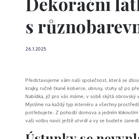
Dekorační lát
s různobarev
26.1.2025
Představujeme vám naši společnost, která se dlou
krajky, ručně tkané koberce, ubrusy, stuhy až po pře
Nabídka, již pro vás máme, v sobě skýtá obrovský v
Myslíme na každý typ interiéru a všechny prostředí,
potřebujete. Z pohodlí domova a jedním kliknutím 
vaši volbu navíc ještě utvrdí a vy se budete zane
Ústupky se nevypl