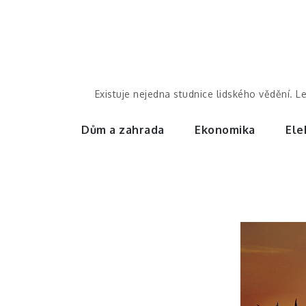
Skip
to
content
Existuje nejedna studnice lidského vědění. L
Dům a zahrada
Ekonomika
Ele