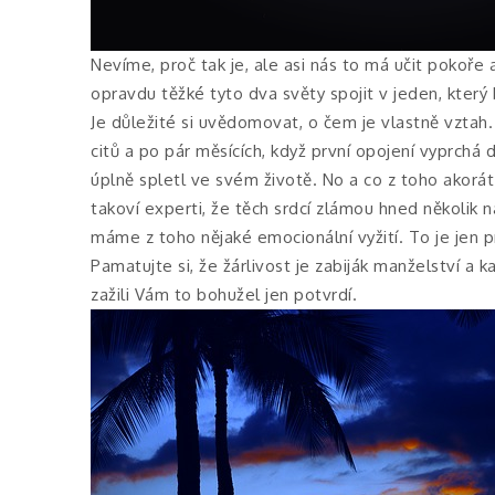
Nevíme, proč tak je, ale asi nás to má učit pokoře
opravdu těžké tyto dva světy spojit v jeden, kter
Je důležité si uvědomovat, o čem je vlastně vztah
citů a po pár měsících, když první opojení vyprchá 
úplně spletl ve svém životě. No a co z toho akorá
takoví experti, že těch srdcí zlámou hned několik 
máme z toho nějaké emocionální vyžití. To je jen 
Pamatujte si, že žárlivost je zabiják manželství a
zažili Vám to bohužel jen potvrdí.