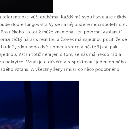
 a tolerantnosti vůči druhému. Každý má svou hlavu a je někdy
ý bude dobře fungovat a Vy se na něj budete moci spolehnout.
. Pro někoho to totiž může znamenat jen povrchní vzplanutí
dorazí těžký náraz s realitou a člověk má najednou pocit, že se
t bude? Jedno nebo dvě zlomená srdce a někteří jsou pak i
najednou. Vztah totiž není jen o tom, že nás má někdo rád a
pro pokrytce. Vztah je o důvěře a respektování jeden druhého.
 každého vztahu. A všechny ženy i muži, co něco podobného