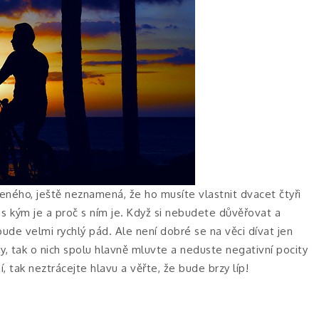
eného, ještě neznamená, že ho musíte vlastnit dvacet čtyři
s kým je a proč s ním je. Když si nebudete důvěřovat a
ude velmi rychlý pád. Ale není dobré se na věci dívat jen
 tak o nich spolu hlavně mluvte a neduste negativní pocity
í, tak neztrácejte hlavu a věřte, že bude brzy líp!