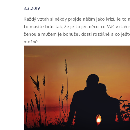
3.3.2019
Každý vztah si někdy projde něčím jako krizí. Je t
to musíte brát tak, že je to jen něco, co Váš vztah 
ženou a mužem je bohužel dosti rozdílné a co ješ
možné.