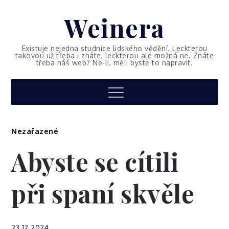
Skip
Weinera
to
content
Existuje nejedna studnice lidského vědění. Leckterou
takovou už třeba i znáte, leckterou ale možná ne. Znáte
třeba náš web? Ne-li, měli byste to napravit.
Menu
Nezařazené
Abyste se cítili
při spaní skvěle
23.12.2024